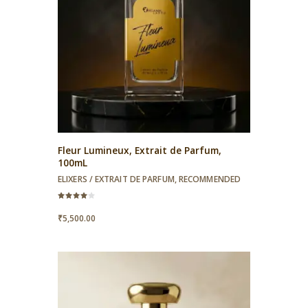
Fleur Lumineux, Extrait de Parfum,
100mL
ELIXERS / EXTRAIT DE PARFUM
,
RECOMMENDED
Rated
4.00
₹
5,500.00
out of 5